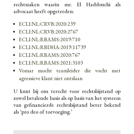
rechtszaken waarin mr. El Haddouchi als
advocaat heeft opgetreden:
ECLI:NL:CRVB:2020:239
ECLI:NL:CRVB:2020:2767
ECLI:NL:RBAMS:2019:710
ECLI:NL:RBDHA:2019:11739
ECLI:NL:RBAMS:2020:767
ECLI:NL:RBAMS:2021:3103
Vomar mocht teamleider die vocht met
agressieve klant niet ontslaan
U kunt bij ons terecht voor rechtsbijstand op
zowel betalende basis als op basis van het systeem
van gefinancierde rechtsbijstand beter bekend
als ‘pro deo of toevoeging.’