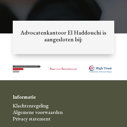
p
*
c
y
m
h
s
e
a
t
r
a
k
t
Advocatenkantoor El Haddouchi is
i
e
aangesloten bij:
n
m
g
e
*
n
t
Informatie
Klachtenregeling
Algemene voorwaarden
Privacy statement